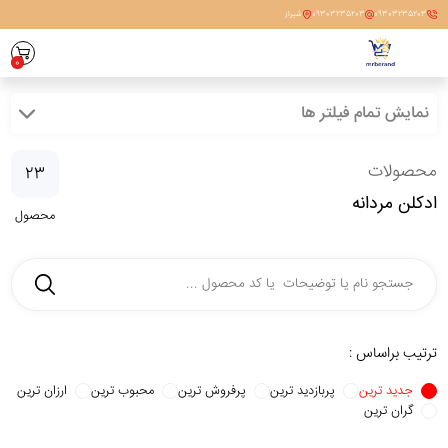
09303235203
09303235203
شیراز
0
نمایش تمام فیلتر ها
محصولات
23
ادکلن مردانه
محصول
ترتیب براساس :
جدید ترین
پربازدید ترین
پرفروش ترین
محبوب ترین
ارزان ترین
گران ترین