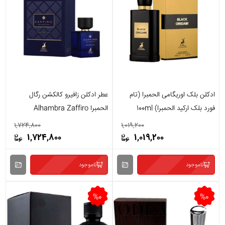
ادکلن بلک اوریگامی الحمبرا (تام
عطر ادکلن زافیرو کالکشن رگال
فورد بلک ارکید الحمبرا) 100ml
الحمبرا Alhambra Zaffiro
Collection Regale
1,724,800
1,019,200
1,724,800
1,019,200
ناموجود
ناموجود
%0
%0