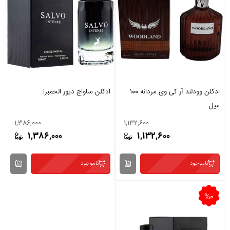
ادکلن وودلند آر کی وی مردانه 100
ادکلن ساواج دیور الحمبرا
میل
1,386,000
1,132,600
1,386,000
1,132,600
ناموجود
ناموجود
%0