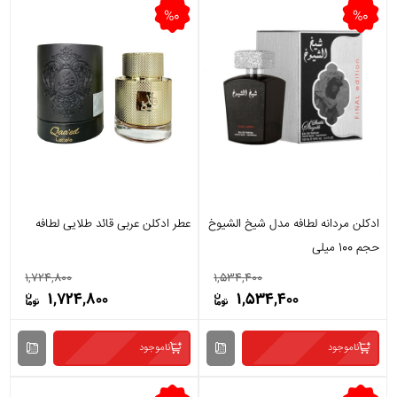
%0
%0
ادکلن مردانه لطافه مدل شیخ الشیوخ
عطر ادکلن عربی قائد طلایی لطافه
حجم 100 میلی
1,724,800
1,534,400
1,724,800
1,534,400
ناموجود
ناموجود