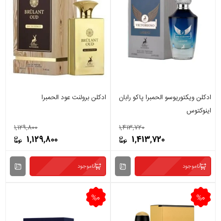
ادکلن ویکتوریوسو الحمبرا پاکو رابان
ادکلن برولنت عود الحمبرا
اینوکتوس
1,129,800
1,413,720
1,129,800
1,413,720
ناموجود
ناموجود
%0
%0