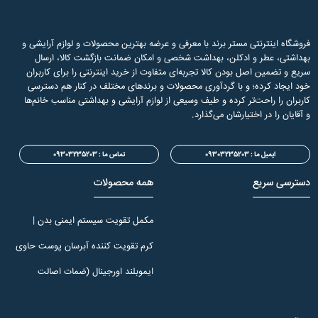
فروشگاه اینترنتی مستر برند با معرفی و عرضه بهترین محصولات و لوازم آرایشی و
بهداشتی، عطر و ادکلن، بهداشت شخصی و امکان ضمانت بازگشت کالا، ارسال
سریع و تضمین اصل بودن کالا تجربه‌ای متفاوت از خرید اینترنتی را برای کاربران
خود ایجاد کرده؛ و با گردآوری محصولات و برندهای مختلف در کنار هم دسترسی
کاربران را راحت‌تر کرده و طیف وسیعی از لوازم آرایشی و بهداشتی مناسب خانم‌ها
و آقایان را در اختیارشان می‌گذارد.
ایمیل ما : 09303235203
تماس ما :
09303235203
دسترسی سریع
همه محصولات
مکمل تقویت سیستم ایمنی بدن |
ایموبل ند
کرم تقویت کننده آبرسان پوست حاوی
ویتامین E الارو 50 میل
ایموبلند اورجینال (ضمات اصالت
ومرجوعی کالا) 60 عددی انقضا 2027