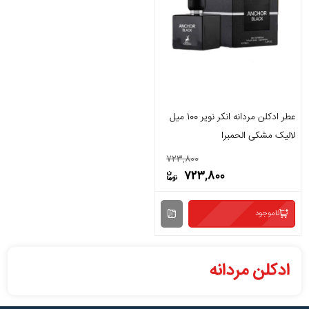
عطر ادکلن مردانه انکر نویر 100 میل
لالیک مشکی الحمبرا
723,800
723,800
ناموجود
ادکلن مردانه