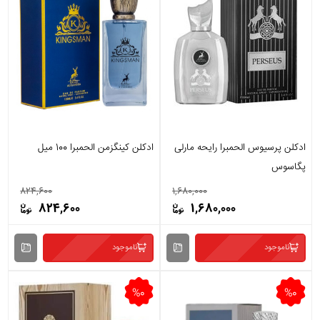
ادکلن پرسیوس الحمبرا رایحه مارلی
ادکلن کینگزمن الحمبرا 100 میل
پگاسوس
824,600
1,680,000
824,600
1,680,000
ناموجود
ناموجود
%0
%0