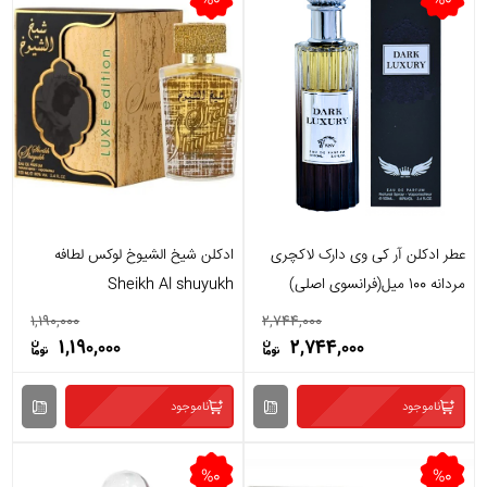
عطر ادکلن آر کی وی دارک لاکچری
ادکلن شیخ الشیوخ لوکس لطافه
مردانه 100 میل(فرانسوی اصلی)
Sheikh Al shuyukh
1,190,000
2,744,000
1,190,000
2,744,000
ناموجود
ناموجود
%0
%0