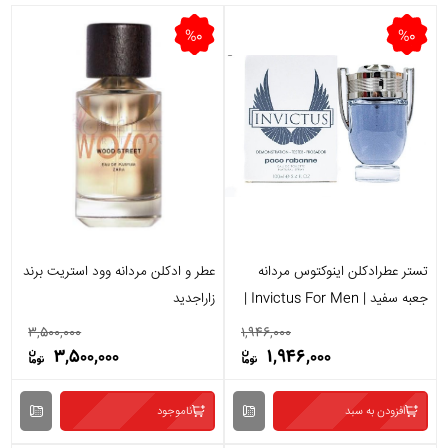
%0
%0
تستر عطرادکلن اینوکتوس مردانه
عطر و ادکلن مردانه وود استریت برند
جعبه سفید | Invictus For Men |
زاراجدید
حجم 100 میل
3,500,000
1,946,000
3,500,000
1,946,000
افزودن به سبد
ناموجود