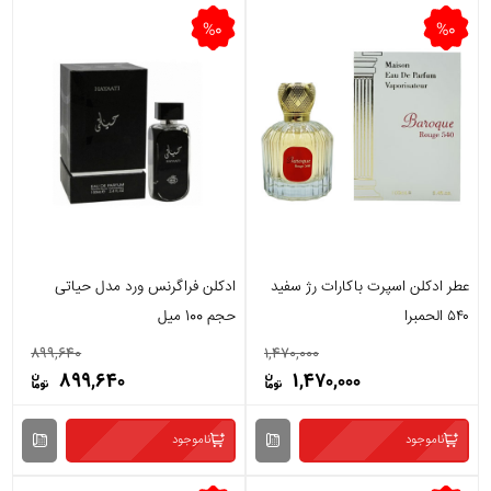
%0
%0
عطر ادکلن اسپرت باکارات رژ سفید
ادکلن فراگرنس ورد مدل حیاتی
۵۴۰ الحمبرا
حجم 100 میل
899,640
1,470,000
899,640
1,470,000
ناموجود
ناموجود