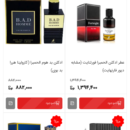
عطر ادکلن الحمبرا فورتنایت (مشابه
ادکلن بد هوم الحمبرا (کارولینا هررا
دیور فارنهایت)
بد بوی)
882,000
1,394,400
882,000
1,394,400
ناموجود
ناموجود
%0
%0