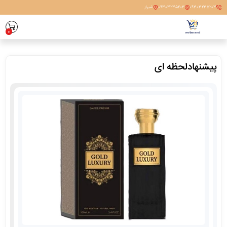
09303235203
09303235203
شیراز
0
پیشنهادلحظه ای