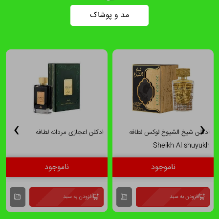
مد و پوشاک
›
‹
ادکلن شیخ الشیوخ لوکس لطافه
ادکلن اعجازی مردانه لطافه
Sheikh Al shuyukh
افزودن به سبد
افزودن به سبد