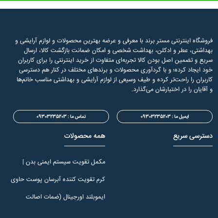
فروشگاه اینترنتی مستر برند با معرفی و عرضه بهترین محصولات و لوازم آرایشی و
بهداشتی، عطر و ادکلن، بهداشت شخصی و امکان ضمانت بازگشت کالا، ارسال
سریع و تضمین اصل بودن کالا تجربه‌ای متفاوت از خرید اینترنتی را برای کاربران
خود ایجاد کرده؛ و با گردآوری محصولات و برندهای مختلف در کنار هم دسترسی
کاربران را راحت‌تر کرده و طیف وسیعی از لوازم آرایشی و بهداشتی مناسب خانم‌ها
و آقایان را در اختیارشان می‌گذارد.
ایمیل ما : 09303235203
تماس ما :
09303235203
دسترسی سریع
همه محصولات
مکمل تقویت سیستم ایمنی بدن |
ایموبل ند
کرم تقویت کننده آبرسان پوست حاوی
ویتامین E الارو 50 میل
ایموبلند اورجینال (ضمات اصالت
ومرجوعی کالا) 60 عددی انقضا 2027